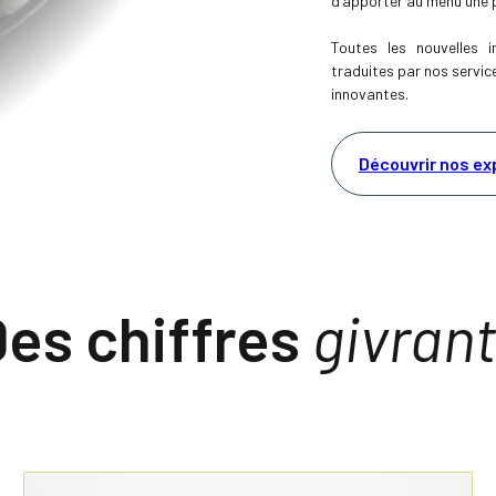
d’apporter au menu une p
Toutes les nouvelles i
traduites par nos servic
innovantes.
Découvrir nos ex
es chiffres
givran