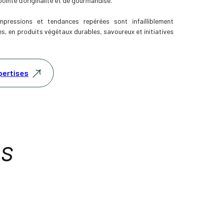
ointe d’originalité et de gourmandise.
mpressions et tendances repérées sont infailliblement
es, en produits végétaux durables, savoureux et initiatives
pertises
ts