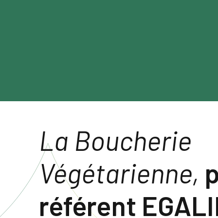
La Boucherie
Végétarienne,
p
référent EGAL