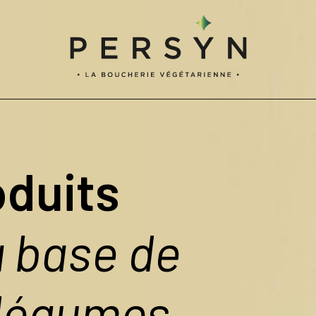
oduits
à base de
 légumes