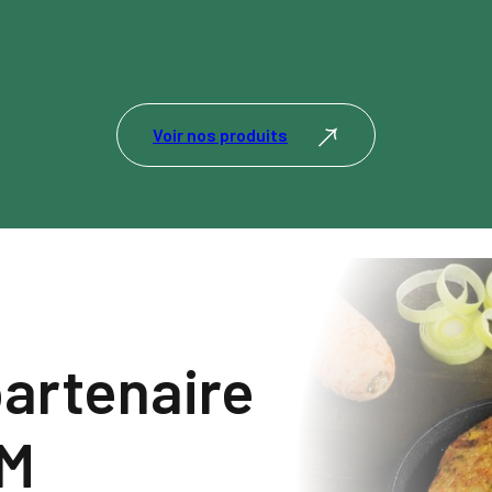
Voir nos produits
artenaire
IM