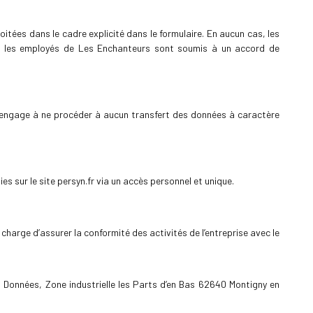
tées dans le cadre explicité dans le formulaire. En aucun cas, les
et, les employés de Les Enchanteurs sont soumis à un accord de
s’engage à ne procéder à aucun transfert des données à caractère
s sur le site persyn.fr via un accès personnel et unique.
harge d’assurer la conformité des activités de l’entreprise avec le
s Données, Zone industrielle les Parts d’en Bas 62640 Montigny en