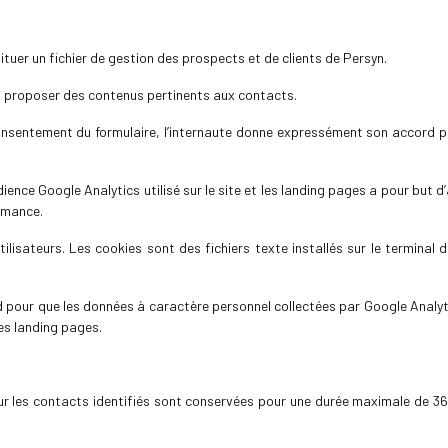
tituer un fichier de gestion des prospects et de clients de Persyn.
 ou proposer des contenus pertinents aux contacts.
onsentement du formulaire, l’internaute donne expressément son accord po
dience Google Analytics utilisé sur le site et les landing pages a pour but 
ormance.
utilisateurs. Les cookies sont des fichiers texte installés sur le terminal
 pour que les données à caractère personnel collectées par Google Analyt
des landing pages.
our les contacts identifiés sont conservées pour une durée maximale de 36 mo