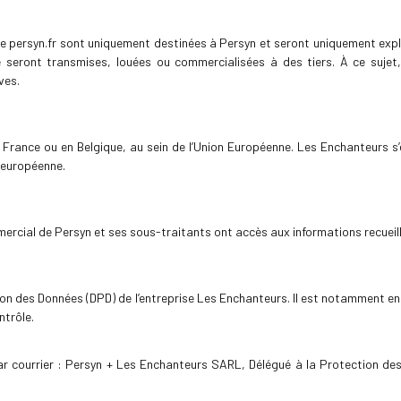
e persyn.fr sont uniquement destinées à Persyn et seront uniquement exploi
ne seront transmises, louées ou commercialisées à des tiers. À ce suj
ves.
 France ou en Belgique, au sein de l’Union Européenne. Les Enchanteurs 
 européenne.
rcial de Persyn et ses sous-traitants ont accès aux informations recueillie
ion des Données (DPD) de l’entreprise Les Enchanteurs. Il est notamment en c
ntrôle.
ar courrier : Persyn + Les Enchanteurs SARL, Délégué à la Protection de